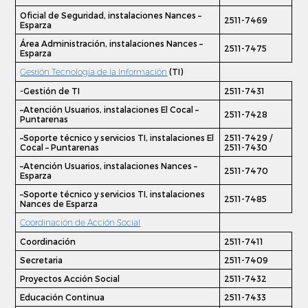
Oficial de Seguridad, instalaciones Nances –
2511-7469
Esparza
Área Administración, instalaciones Nances –
2511-7475
Esparza
Gestión Tecnología de la Información
(TI)
-Gestión de TI
2511-7431
–Atención Usuarios, instalaciones El Cocal –
2511-7428
Puntarenas
–Soporte técnico y servicios TI, instalaciones El
2511-7429 /
Cocal – Puntarenas
2511-7430
–Atención Usuarios, instalaciones Nances –
2511-7470
Esparza
–Soporte técnico y servicios TI, instalaciones
2511-7485
Nances de Esparza
Coordinación de Acción Social
Coordinación
2511-7411
Secretaria
2511-7409
Proyectos Acción Social
2511-7432
Educación Continua
2511-7433