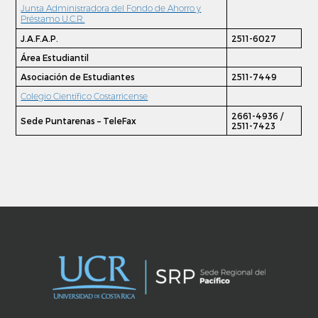
Junta Administradora del Fondo de Ahorro y
Préstamo U.C.R.
J.A.F.A.P.
2511-6027
Área Estudiantil
Asociación de Estudiantes
2511-7449
Colegio Científico Costarricense
2661-4936 /
Sede Puntarenas – TeleFax
2511-7423