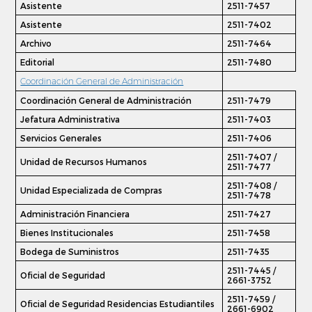
Asistente
2511-7457
Asistente
2511-7402
Archivo
2511-7464
Editorial
2511-7480
Coordinación General de Administración
Coordinación General de Administración
2511-7479
Jefatura Administrativa
2511-7403
Servicios Generales
2511-7406
2511-7407 /
Unidad de Recursos Humanos
2511-7477
2511-7408 /
Unidad Especializada de Compras
2511-7478
Administración Financiera
2511-7427
Bienes Institucionales
2511-7458
Bodega de Suministros
2511-7435
2511-7445 /
Oficial de Seguridad
2661-3752
2511-7459 /
Oficial de Seguridad Residencias Estudiantiles
2661-6902