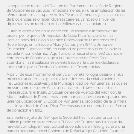
La separación formal del Recinto de Puntarenas de la Sede Regional
de Occidente se traduce, inmediatamente, en una ampliación de las
ofertas académicas. Aparte de los Estudios Generales y el ciclo básico
de biociencias, se ofrecen diversas carreras, ya no sólo a nivel de
diplomado, sino también de bachillerato y de licenciatura.
Durante varios años no se contó con un espacio e infraestructura
propia, por lo que la Universidad de Costa Rica funcionó en las
instalaciones del Colegio Técnico Profesional de Puntarenas en El
Roble; luego en la Escuela Mora y Cañas, y en 1977, la Junta de
Educación Superior cedió, en calidad de préstamo, el edificio de la
Escuela Antonio Gámez. Aquí funcionó hasta el año 1990 cuando el
terremoto de Cóbano obligó a la Universidad de Costa Rica
abandonar las instalaciones de esta Escuela, la que fue declarada
inhabitable por la Comisión Nacional de Emergencias.
A partir de este momento, el centro universitario logra desarrollar sus
proyectos académicos gracias a la desinteresada colaboración de
instituciones educativas y a la Municipalidad de Puntarenas, las cuales
prestan parte de sus edificios a la Universidad. Ante esta crisis de
infraestructura, el Instituto Costarricense de Puertos del Pacífico y la
Municipalidad de Puntarenas coordinan acciones para traspasar unos
terrenos ubicados en El Cocal de Puntarenas, propiedad de la primera,
a la Universidad de Costa Rica. Este traspaso se concreta bajo la forma
de donación en 1992.
Es a partir de julio de 1994 que la Sede del Pacífico cuenta con un
edificio propio en su terreno en El Cocal de Puntarenas. La segunda
fase del complejo infraestructural es concluida en 1996, gracias a una
partida aprobada por el Gobierno de Rafael Angel Calderón Fournier