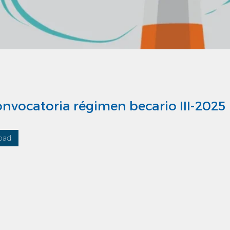
nvocatoria régimen becario III-2025
oad