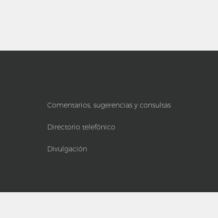
Comentarios, sugerencias y consultas
Directorio telefónico
Divulgación
Copyright © | 2024 UCR-SP Universidad de Costa Rica